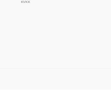
KVKK
Sosyal Medyada Biz