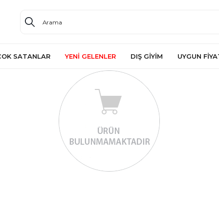
ÇOK SATANLAR
YENİ GELENLER
DIŞ GİYİM
UYGUN FİYA