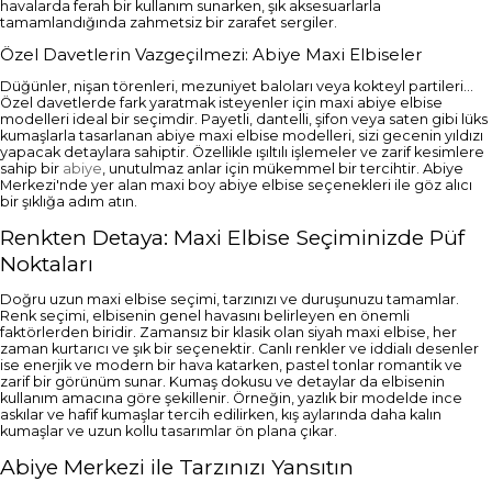
havalarda ferah bir kullanım sunarken, şık aksesuarlarla
tamamlandığında zahmetsiz bir zarafet sergiler.
Özel Davetlerin Vazgeçilmezi: Abiye Maxi Elbiseler
Düğünler, nişan törenleri, mezuniyet baloları veya kokteyl partileri...
Özel davetlerde fark yaratmak isteyenler için maxi abiye elbise
modelleri ideal bir seçimdir. Payetli, dantelli, şifon veya saten gibi lüks
kumaşlarla tasarlanan abiye maxi elbise modelleri, sizi gecenin yıldızı
yapacak detaylara sahiptir. Özellikle ışıltılı işlemeler ve zarif kesimlere
sahip bir
abiye
, unutulmaz anlar için mükemmel bir tercihtir. Abiye
Merkezi'nde yer alan maxi boy abiye elbise seçenekleri ile göz alıcı
bir şıklığa adım atın.
Renkten Detaya: Maxi Elbise Seçiminizde Püf
Noktaları
Doğru uzun maxi elbise seçimi, tarzınızı ve duruşunuzu tamamlar.
Renk seçimi, elbisenin genel havasını belirleyen en önemli
faktörlerden biridir. Zamansız bir klasik olan siyah maxi elbise, her
zaman kurtarıcı ve şık bir seçenektir. Canlı renkler ve iddialı desenler
ise enerjik ve modern bir hava katarken, pastel tonlar romantik ve
zarif bir görünüm sunar. Kumaş dokusu ve detaylar da elbisenin
kullanım amacına göre şekillenir. Örneğin, yazlık bir modelde ince
askılar ve hafif kumaşlar tercih edilirken, kış aylarında daha kalın
kumaşlar ve uzun kollu tasarımlar ön plana çıkar.
Abiye Merkezi ile Tarzınızı Yansıtın