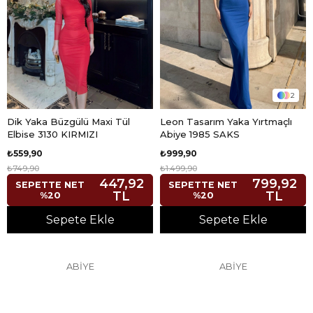
2
Dik Yaka Büzgülü Maxi Tül
Leon Tasarım Yaka Yırtmaçlı
Elbise 3130 KIRMIZI
Abiye 1985 SAKS
₺559,90
₺999,90
₺749,90
₺1.499,90
447,92
799,92
SEPETTE NET
SEPETTE NET
TL
TL
%20
%20
Sepete Ekle
Sepete Ekle
ABİYE
ABİYE