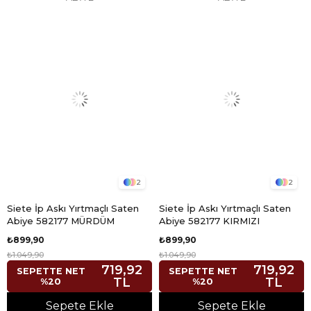
2
2
Siete İp Askı Yırtmaçlı Saten
Siete İp Askı Yırtmaçlı Saten
Abiye 582177 MÜRDÜM
Abiye 582177 KIRMIZI
₺899,90
₺899,90
₺1.049,90
₺1.049,90
719,92
719,92
SEPETTE NET
SEPETTE NET
TL
TL
%20
%20
Sepete Ekle
Sepete Ekle