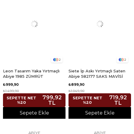
2
2
Leon Tasarım Yaka Yırtmaçlı
Siete İp Askı Yırtmaçlı Saten
Abiye 1985 ZÜMRÜT
Abiye 582177 SAKS MAVİSİ
₺999,90
₺899,90
₺1.499,90
₺1.049,90
799,92
719,92
SEPETTE NET
SEPETTE NET
TL
TL
%20
%20
Sepete Ekle
Sepete Ekle
ABİYE
ABİYE