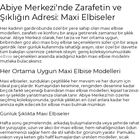
Abiye Merkezi'nde Zarafetin ve
Şıklığın Adresi: Maxi Elbiseler
Her kadının gardırobunda özel bir yere sahip olan maxi elbise
modelleri, zarafeti ve konforu bir araya getirerek zamansız bir şıklık
sunar. Abiye Merkezi olarak, her tarza ve her ortama uygun,
birbirinden göz alıcı maxi boy elbise seçeneklerini sizler için bir araya
getirdik. İster günlük kullanımda rahatlığı arayın, ister özel bir davette
tüm bakışları üzerinize çekmek isteyin; geniş koleksiyonumuzdaki
elbise
seçenekleri arasında aradığınız kadın maxi elbise modelini
mutlaka bulacaksınız.
Her Ortama Uygun Maxi Elbise Modelleri
Maxi elbiseler, sundukları çeşitlilikle her mevsim ve her durum için
ideal parçalardır. Kumaşından kesimine, renginden desenine kadar
birçok farklı seçeneği barındıran maxi elbise modelleri, kişisel tarzınızı
en iyi şekilde yansıtmanıza olanak tanır. Abiye Merkezi'nin özenle
seçilmiş koleksiyonunda, günlük şıklıktan en özel anlara kadar her
anınıza eşlik edecek bir elbise maxi bulmak mümkün.
Günlük Şıklıkta Maxi Elbiseler
Hafta sonu gezmelerinde, arkadaş buluşmalarında veya şehirde rahat
bir yürüyüşte, uzun ve akıcı bir maxi elbise, hem rahatlığınızdan ödün
vermemenizi sağlar hem de stil sahibi bir görünüm yaratır. Pamuklu,
viskon veya keten gibi hafif kumaşlardan üretilen modeller, sıcak