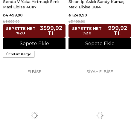
Senda V Yaka Yırtmaçlı Simli
Shion İp Askılı Sandy Kumaş
Maxi Elbise 40117
Maxi Elbise 3814
₺4.499,90
₺1.249,90
₺8.999,90
₺3.499,90
3599,92
999,92
SEPETTE NET
SEPETTE NET
TL
TL
%20
%20
Sepete Ekle
Sepete Ekle
Ücretsiz Kargo
ELBİSE
SİYAH ELBİSE