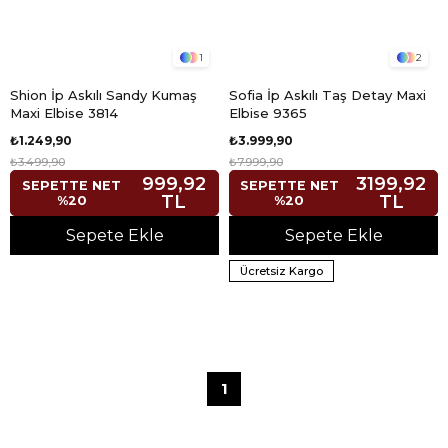
1
2
Shion İp Askılı Sandy Kumaş
Sofia İp Askılı Taş Detay Maxi
Maxi Elbise 3814
Elbise 9365
₺1.249,90
₺3.999,90
₺3.499,90
₺7.999,90
999,92
3199,92
SEPETTE NET
SEPETTE NET
TL
TL
%20
%20
Sepete Ekle
Sepete Ekle
Ücretsiz Kargo
1