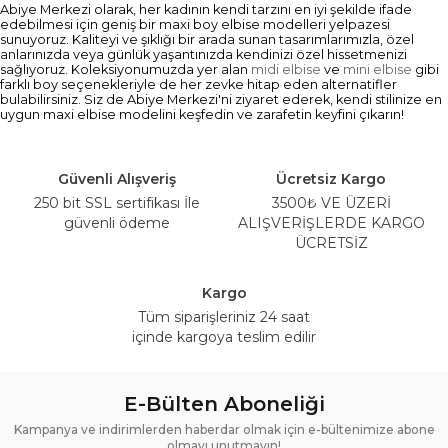
Abiye Merkezi olarak, her kadının kendi tarzını en iyi şekilde ifade
edebilmesi için geniş bir maxi boy elbise modelleri yelpazesi
sunuyoruz. Kaliteyi ve şıklığı bir arada sunan tasarımlarımızla, özel
anlarınızda veya günlük yaşantınızda kendinizi özel hissetmenizi
sağlıyoruz. Koleksiyonumuzda yer alan
midi elbise
ve
mini elbise
gibi
farklı boy seçenekleriyle de her zevke hitap eden alternatifler
bulabilirsiniz. Siz de Abiye Merkezi'ni ziyaret ederek, kendi stilinize en
uygun maxi elbise modelini keşfedin ve zarafetin keyfini çıkarın!
Güvenli Alışveriş
Ücretsiz Kargo
250 bit SSL sertifikası İle
3500₺ VE ÜZERİ
güvenli ödeme
ALIŞVERİŞLERDE KARGO
ÜCRETSİZ
Kargo
Tüm siparişleriniz 24 saat
içinde kargoya teslim edilir
E-Bülten Aboneliği
Kampanya ve indirimlerden haberdar olmak için e-bültenimize abone
olmayı unutmayın!