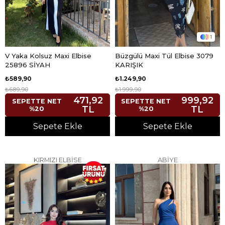
1
V Yaka Kolsuz Maxi Elbise
Büzgülü Maxi Tül Elbise 3079
25896 SİYAH
KARIŞIK
₺589,90
₺1.249,90
₺689,90
₺1.999,90
471,92
999,92
SEPETTE NET
SEPETTE NET
TL
TL
%20
%20
Sepete Ekle
Sepete Ekle
KIRMIZI ELBİSE
ABİYE