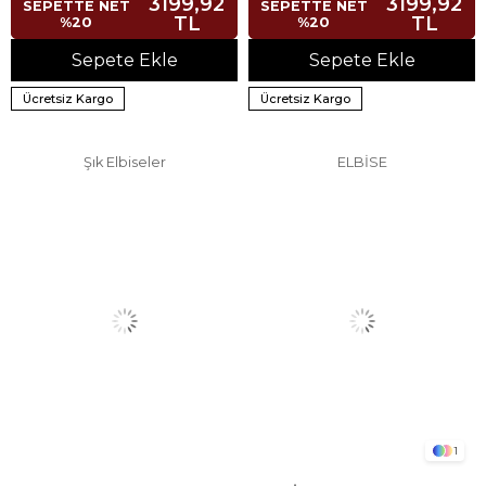
3199,92
3199,92
SEPETTE NET
SEPETTE NET
TL
TL
%20
%20
Sepete Ekle
Sepete Ekle
Ücretsiz Kargo
Ücretsiz Kargo
Şık Elbiseler
ELBİSE
1