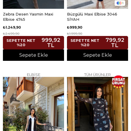
1
Zebra Desen Yasmin Maxi
Büzgülü Maxi Elbise 3046
Elbise 4745
SİYAH
₺1.249,90
₺999,90
₺2.499,90
₺1.999,90
999,92
799,92
SEPETTE NET
SEPETTE NET
TL
TL
%20
%20
Sepete Ekle
Sepete Ekle
ELBİSE
TÜM ÜRÜNLER