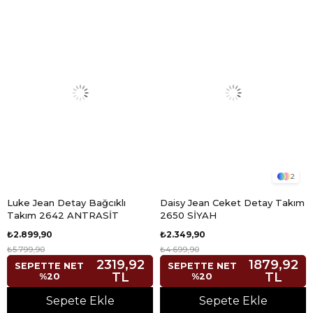
2
Luke Jean Detay Bağcıklı
Daisy Jean Ceket Detay Takım
Takım 2642 ANTRASİT
2650 SİYAH
₺2.899,90
₺2.349,90
₺5.799,90
₺4.699,90
2319,92
1879,92
SEPETTE NET
SEPETTE NET
TL
TL
%20
%20
Sepete Ekle
Sepete Ekle