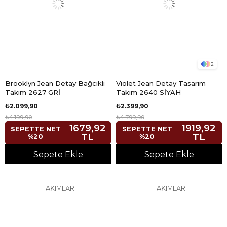
2
Brooklyn Jean Detay Bağcıklı
Violet Jean Detay Tasarım
Takım 2627 GRİ
Takım 2640 SİYAH
₺2.099,90
₺2.399,90
₺4.199,90
₺4.799,90
1679,92
1919,92
SEPETTE NET
SEPETTE NET
TL
TL
%20
%20
Sepete Ekle
Sepete Ekle
TAKIMLAR
TAKIMLAR