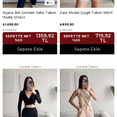
2
Arjana İkili Gömlek Yaka Takım
Zara Model Çizgili Takım MAVİ
13486 SİYAH
₺1.699,90
₺899,90
₺3.399,90
₺999,90
1359,92
719,92
SEPETTE NET
SEPETTE NET
TL
TL
%20
%20
Sepete Ekle
Sepete Ekle
Günlük Takım
Günlük Takım