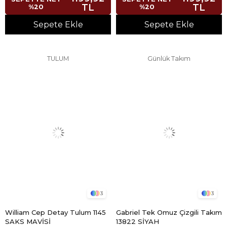
TL
TL
%20
%20
Sepete Ekle
Sepete Ekle
TULUM
Günlük Takım
3
3
William Cep Detay Tulum 1145
Gabriel Tek Omuz Çizgili Takım
SAKS MAVİSİ
13822 SİYAH