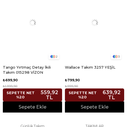
2
3
Tango Yırtmaç Detay İkili
Wallace Takım 3257 YEŞİL
Takım 015298 VİZON
₺699,90
₺799,90
₺1.399,90
₺999,90
559,92
639,92
SEPETTE NET
SEPETTE NET
TL
TL
%20
%20
Sepete Ekle
Sepete Ekle
Günlük Takım
TAKIMLAR