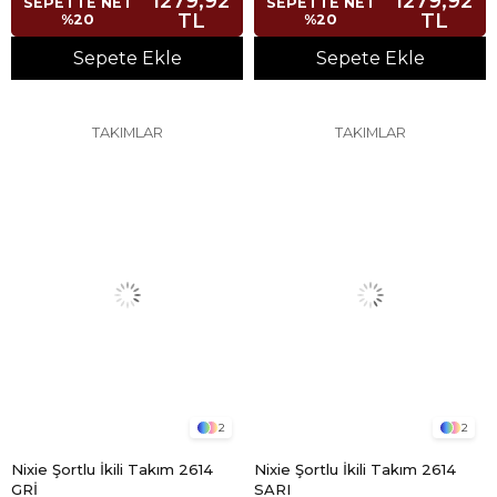
1279,92
1279,92
SEPETTE NET
SEPETTE NET
TL
TL
%20
%20
Sepete Ekle
Sepete Ekle
TAKIMLAR
TAKIMLAR
2
2
Nixie Şortlu İkili Takım 2614
Nixie Şortlu İkili Takım 2614
GRİ
SARI