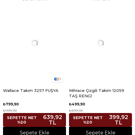
1
Wallace Takım 3257 FUŞYA
Mihrace Çizgili Takim 12059
TAŞ RENGİ
₺799,90
₺499,90
₺999,90
₺699,90
639,92
399,92
SEPETTE NET
SEPETTE NET
TL
TL
%20
%20
Sepete Ekle
Sepete Ekle