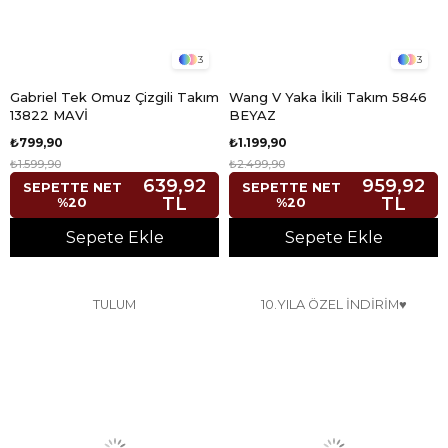
3
3
Gabriel Tek Omuz Çizgili Takım
Wang V Yaka İkili Takım 5846
13822 MAVİ
BEYAZ
₺799,90
₺1.199,90
₺1.599,90
₺2.499,90
639,92
959,92
SEPETTE NET
SEPETTE NET
TL
TL
%20
%20
Sepete Ekle
Sepete Ekle
TULUM
10.YILA ÖZEL İNDİRİM♥