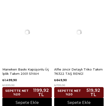
Maneken Baskı Kapüşonlu Üç
Alfie zincir Detaylı Triko Takım
İplik Takım 2001 SİYAH
76322 TAŞ RENGİ
₺1.499,90
₺649,90
₺1.599,90
₺799,90
1199,92
519,92
SEPETTE NET
SEPETTE NET
TL
TL
%20
%20
Sepete Ekle
Sepete Ekle