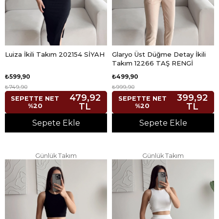
Luiza İkili Takım 202154 SİYAH
Glaryo Üst Düğme Detay İkili
Takım 12266 TAŞ RENGİ
₺599,90
₺499,90
₺749,90
₺999,90
479,92
399,92
SEPETTE NET
SEPETTE NET
TL
TL
%20
%20
Sepete Ekle
Sepete Ekle
Günlük Takım
Günlük Takım