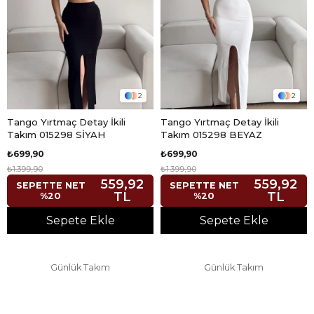
2
2
Tango Yırtmaç Detay İkili
Tango Yırtmaç Detay İkili
Takım 015298 SİYAH
Takım 015298 BEYAZ
₺699,90
₺699,90
₺1.399,90
₺1.399,90
559,92
559,92
SEPETTE NET
SEPETTE NET
TL
TL
%20
%20
Sepete Ekle
Sepete Ekle
Günlük Takım
Günlük Takım