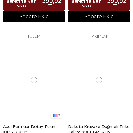
399,92
399,92
SEPETTE NET
SEPETTE NET
TL
TL
%20
%20
Sepete Ekle
Sepete Ekle
TULUM
TAKIMLAR
2
Axel Fermuar Detay Tulum
Dakota Kruvaze Düğmeli Triko
10123 KİREMİT
Takım 9901 TAŞ RENGİ