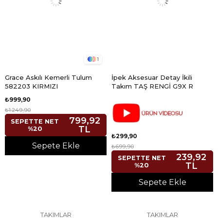
1
Grace Askılı Kemerli Tulum
İpek Aksesuar Detay İkili
582203 KIRMIZI
Takım TAŞ RENGİ G9X R
₺999,90
₺1.249,90
799,92
SEPETTE NET
TL
%20
₺299,90
Sepete Ekle
₺699,90
239,92
SEPETTE NET
TL
%20
Sepete Ekle
TAKIMLAR
TAKIMLAR