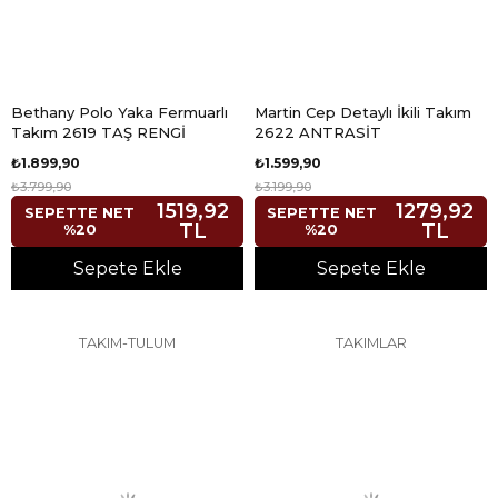
Bethany Polo Yaka Fermuarlı
Martin Cep Detaylı İkili Takım
Takım 2619 TAŞ RENGİ
2622 ANTRASİT
₺1.899,90
₺1.599,90
₺3.799,90
₺3.199,90
1519,92
1279,92
SEPETTE NET
SEPETTE NET
TL
TL
%20
%20
Sepete Ekle
Sepete Ekle
TAKIM-TULUM
TAKIMLAR