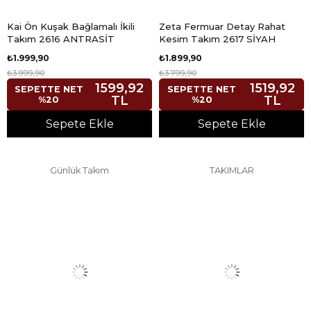
Kai Ön Kuşak Bağlamalı İkili
Zeta Fermuar Detay Rahat
Takım 2616 ANTRASİT
Kesim Takım 2617 SİYAH
₺1.999,90
₺1.899,90
₺3.999,90
₺3.799,90
1599,92
1519,92
SEPETTE NET
SEPETTE NET
TL
TL
%20
%20
Sepete Ekle
Sepete Ekle
Günlük Takım
TAKIMLAR