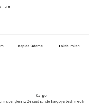
nutma! ❤
rim
Kapıda Ödeme
Taksit İmkanı
Kargo
üm siparişleriniz 24 saat içinde kargoya teslim edilir