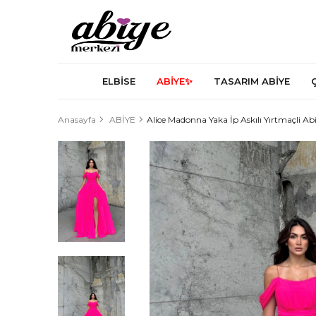
ELBİSE
ABİYE✨
TASARIM ABİYE
Anasayfa
ABİYE
Alice Madonna Yaka İp Askılı Yırtmaçli A