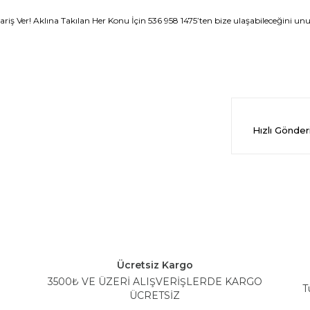
iş Ver! Aklına Takılan Her Konu İçin 536 958 1475’ten bize ulaşabileceğini u
Hızlı Gönde
Ücretsiz Kargo
3500₺ VE ÜZERİ ALIŞVERİŞLERDE KARGO
T
ÜCRETSİZ