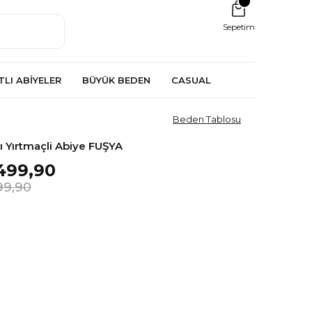
Sepetim
TLI ABİYELER
BÜYÜK BEDEN
CASUAL
Beden Tablosu
ı Yırtmaçli Abiye FUŞYA
499,90
99,90