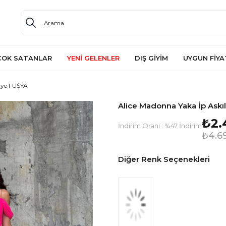
ÇOK SATANLAR
YENİ GELENLER
DIŞ GİYİM
UYGUN FİYA
biye FUŞYA
Alice Madonna Yaka İp Askıl
₺2.
İndirim Oranı
:
%
47
İndirim
₺4.6
Diğer Renk Seçenekleri