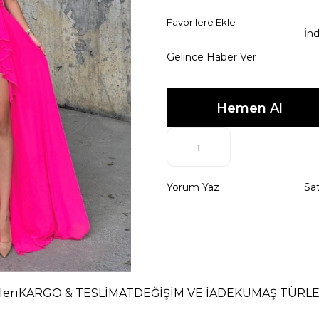
Favorilere Ekle
İnd
Gelince Haber Ver
Yorum Yaz
Sat
eri
KARGO & TESLİMAT
DEĞİŞİM VE İADE
KUMAŞ TÜRLE