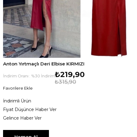
Anton Yırtmaçlı Deri Elbise KIRMIZI
₺219,90
İndirim Oranı
:
%
30
İndirim
₺315,90
Favorilere Ekle
İndirimli Ürün
Fiyat Düşünce Haber Ver
Gelince Haber Ver