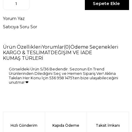
Yorum Yaz
Satıcıya Soru Sor
Ürün Özellikleri
Yorumlar
(0)
Ödeme Seçenekleri
KARGO & TESLİMAT
DEĞİŞİM VE İADE
KUMAŞ TÜRLERİ
Görseldeki Ürün S/36 Bedendir. Sezonun En Trend
Ürünlerinden Dilediğini Seç ve Hemen Sipariş Ver! Aklına
Takılan Her Konu İçin 536 958 1475’ten bize ulaşabileceğini
unutma! ❤
Hızlı Gönderim
Kapıda Ödeme
Taksit İmkanı