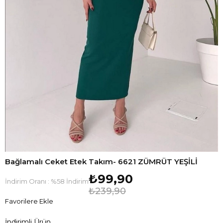
Bağlamalı Ceket Etek Takım- 6621 ZÜMRÜT YEŞİLİ
₺99,90
İndirim Oranı
:
%
58
İndirim
₺239,90
Favorilere Ekle
İndirimli Ürün