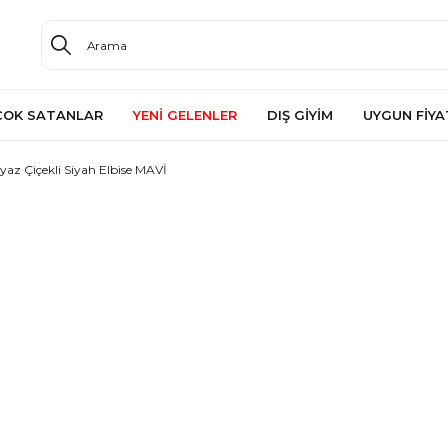
ÇOK SATANLAR
YENİ GELENLER
DIŞ GİYİM
UYGUN FİYA
yaz Çiçekli Siyah Elbise MAVİ