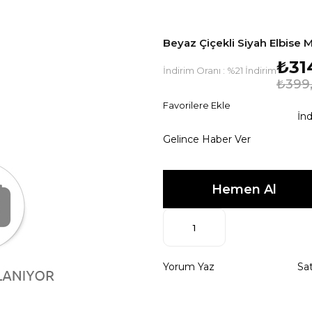
Beyaz Çiçekli Siyah Elbise 
₺31
İndirim Oranı
:
%
21
İndirim
₺399
Favorilere Ekle
İnd
Gelince Haber Ver
Yorum Yaz
Sat