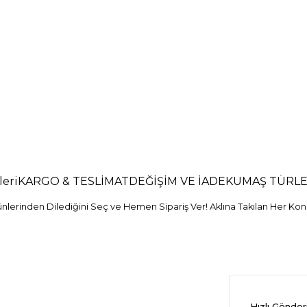
eri
KARGO & TESLİMAT
DEĞİŞİM VE İADE
KUMAŞ TÜRLE
erinden Dilediğini Seç ve Hemen Sipariş Ver! Aklına Takılan Her Konu
Hızlı Gönde