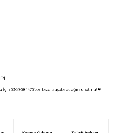
Rİ
 İçin 536 958 1475’ten bize ulaşabileceğini unutma! ❤
rim
Kapıda Ödeme
Taksit İmkanı