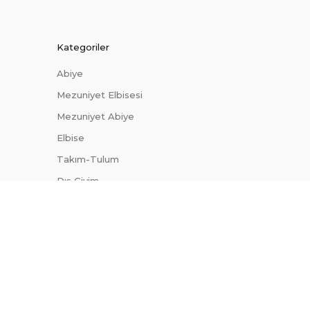
Kategoriler
Abiye
Mezuniyet Elbisesi
Mezuniyet Abiye
Elbise
Takım-Tulum
Dış Giyim
Trendler
Uygun Fiyatlı Abiyeler
Site Haritası
Blog