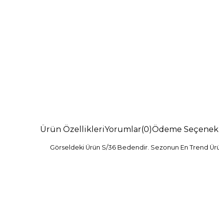
Ürün Özellikleri
Yorumlar
(0)
Ödeme Seçenekl
Görseldeki Ürün S/36 Bedendir. Sezonun En Trend Ürünl