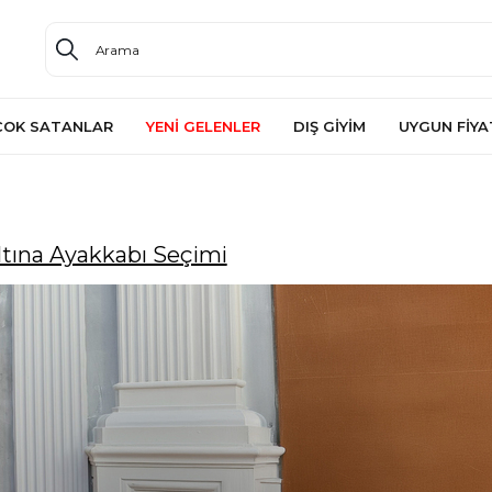
ÇOK SATANLAR
YENİ GELENLER
DIŞ GİYİM
UYGUN FİYA
ltına Ayakkabı Seçimi