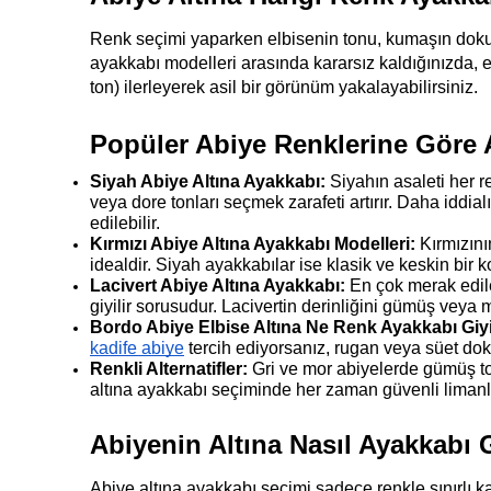
Renk seçimi yaparken elbisenin tonu, kumaşın dokus
ayakkabı modelleri arasında kararsız kaldığınızda, elb
ton) ilerleyerek asil bir görünüm yakalayabilirsiniz.
Popüler Abiye Renklerine Göre 
Siyah Abiye Altına Ayakkabı: 
Siyahın asaleti her 
veya dore tonları seçmek zarafeti artırır. Daha iddialı
edilebilir.
Kırmızı Abiye Altına Ayakkabı Modelleri:
 Kırmızın
idealdir. Siyah ayakkabılar ise klasik ve keskin bir ko
Lacivert Abiye Altına Ayakkabı:
 En çok merak edile
giyilir sorusudur. Lacivertin derinliğini gümüş veya
Bordo Abiye Elbise Altına Ne Renk Ayakkabı Giyi
kadife abiye
 tercih ediyorsanız, rugan veya süet dok
Renkli Alternatifler:
 Gri ve mor abiyelerde gümüş ton
altına ayakkabı seçiminde her zaman güvenli limanla
Abiyenin Altına Nasıl Ayakkabı G
Abiye altına ayakkabı seçimi sadece renkle sınırlı k