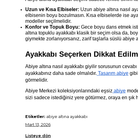
Uzun ve Kısa Elbiseler:
 Uzun abiye altına nasıl aya
elbisenin boyu bozulmasın. Kısa elbiselerde ise aya
modeller seçilmelidir.
Konfor ve Topuk Boyu:
 Gece boyu dans etmek istiy
altına topuklu ayakkabı klasik bir seçim olsa da, boy
giymekte zorlanıyorsanız, zarif taşlarla süslü abiye 
Ayakkabı Seçerken Dikkat Edilm
Abiye altına nasıl ayakkabı giyilir sorusunun cevabı b
ayakkabınız daha sade olmalıdır.
 Tasarım abiye
 gib
görmelidir.
Abiye Merkezi koleksiyonlarındaki eşsiz
 abiye
 mode
sizi sadece istediğiniz yere götürmez, oraya en şık h
Etiketler:
abiye altına ayakkabı
Mart 13, 2026
Listeye dön