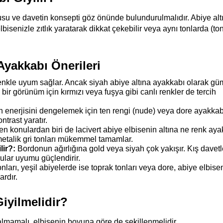
u ve davetin konsepti göz önünde bulundurulmalıdır. Abiye altı
isenizle zıtlık yaratarak dikkat çekebilir veya aynı tonlarda (ton
Ayakkabı Önerileri
renkle uyum sağlar. Ancak siyah abiye altına ayakkabı olarak gü
 bir görünüm için kırmızı veya fuşya gibi canlı renkler de tercih 
ın enerjisini dengelemek için ten rengi (nude) veya dore ayakkabı
ntrast yaratır.
n konulardan biri de lacivert abiye elbisenin altına ne renk aya
 metalik gri tonları mükemmel tamamlar.
lir?:
 Bordonun ağırlığına gold veya siyah çok yakışır. Kış davet
ular uyumu güçlendirir.
ları, yeşil abiyelerde ise toprak tonları veya dore, abiye elbisen
rdır.
iyilmelidir?
almamalı, elbisenin boyuna göre de şekillenmelidir.