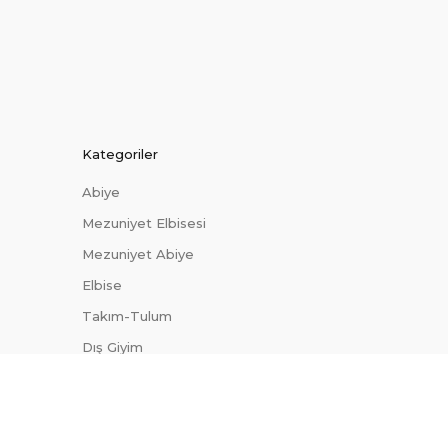
Kategoriler
Abiye
Mezuniyet Elbisesi
Mezuniyet Abiye
Elbise
Takım-Tulum
Dış Giyim
Trendler
Uygun Fiyatlı Abiyeler
Site Haritası