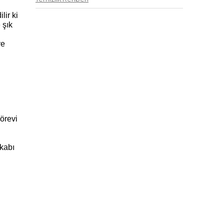
ir ki 
şık 
e 
örevi 
kabı 