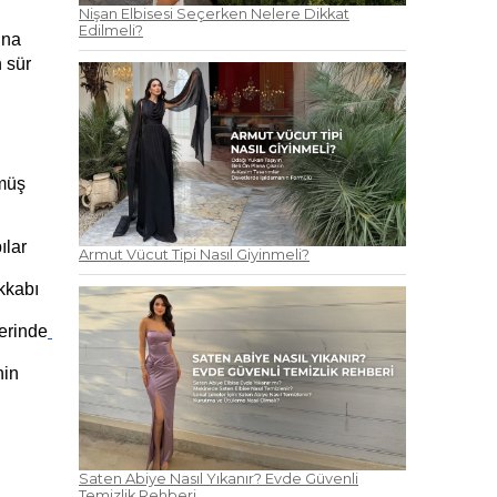
Nişan Elbisesi Seçerken Nelere Dikkat
Edilmeli?
na 
 sür 
müş 
lar 
Armut Vücut Tipi Nasıl Giyinmeli?
kkabı 
lerinde
in 
Saten Abiye Nasıl Yıkanır? Evde Güvenli
Temizlik Rehberi