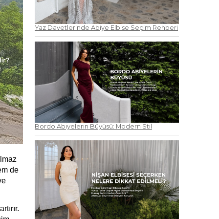
Yaz Davetlerinde Abiye Elbise Seçim Rehberi
Bordo Abiyelerin Büyüsü: Modern Stil
lmaz 
em de 
e 
ırır. 