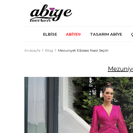
ELBİSE
ABİYE✨
TASARIM ABİYE
Anasayfa
Blog
Mezuniyet Elbisesi Nasıl Seçilir
Mezuniyet