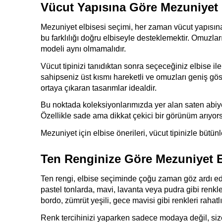
Vücut Yapısına Göre Mezuniyet E
Mezuniyet elbisesi seçimi, her zaman vücut yapısına 
bu farklılığı doğru elbiseyle desteklemektir. Omuzları 
modeli aynı olmamalıdır.
Vücut tipinizi tanıdıktan sonra seçeceğiniz elbise ile
sahipseniz üst kısmı hareketli ve omuzları geniş göste
ortaya çıkaran tasarımlar idealdir.
Bu noktada koleksiyonlarımızda yer alan saten abiye mo
Özellikle sade ama dikkat çekici bir görünüm arıyor
Mezuniyet için elbise önerileri, vücut tipinizle bütü
Ten Renginize Göre Mezuniyet El
Ten rengi, elbise seçiminde çoğu zaman göz ardı edil
pastel tonlarda, mavi, lavanta veya pudra gibi renkle
bordo, zümrüt yeşili, gece mavisi gibi renkleri rahatlı
Renk tercihinizi yaparken sadece modaya değil, size