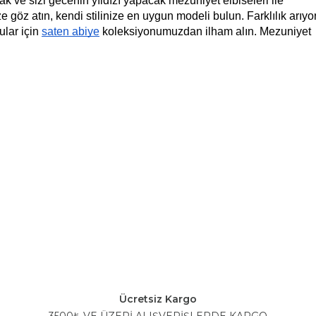
k ve sizi gecenin yıldızı yapacak mezuniyet elbiseleri ile 
lar için 
saten abiye
 koleksiyonumuzdan ilham alın. Mezuniyet 
Ücretsiz Kargo