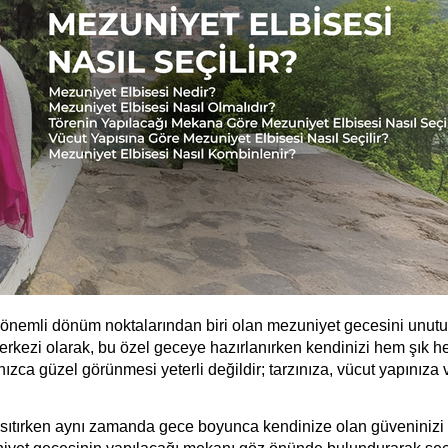
ın önemli dönüm noktalarından biri olan mezuniyet gecesini unutu
Merkezi olarak, bu özel geceye hazırlanırken kendinizi hem şık h
ızca güzel görünmesi yeterli değildir; tarzınıza, vücut yapınıza v
nsıtırken aynı zamanda gece boyunca kendinize olan güveninizi art