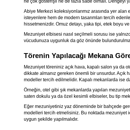
ne çok gösterişli ne de fazla sade olmalı. Dengeyi 
Abiye Merkezi koleksiyonlarımız arasında yer alan el
isteyenlere hem de modern tasarımları tercih edenle
hissetmenizdir. Omuz detayı, yaka tipi, etek boyu v
Mezuniyet elbisesi nasıl seçilmeli sorusu ise yalnızc
vücudunuza uygunluk da göz önünde bulundurulmal
Törenin Yapılacağı Mekana Göre 
Mezuniyet töreniniz açık hava, kapalı salon ya da ot
dikkate almanız gereken önemli bir unsurdur. Açık h
modeller tercih edilmelidir. Kapalı mekanlarda ise da
Örneğin, otel gibi şık mekanlarda yapılan mezuniyetler
saten dokulu ya da özel kesimli elbiseler, bu tip me
Eğer mezuniyetiniz yaz döneminde bir bahçede gerçe
modelleri tercih etmelisiniz. Bu noktada mezuniyet i
uygun şekilde yapılmalıdır.