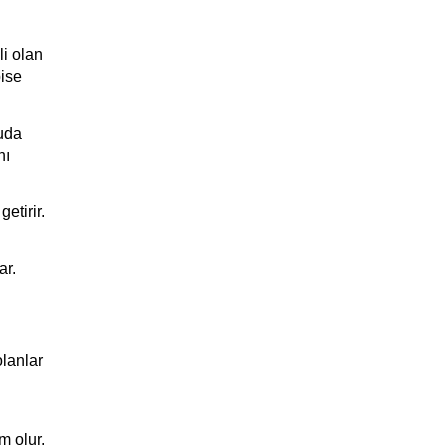
i olan 
ise 
uda 
ı 
tirir. 
ar.
lanlar 
 olur. 