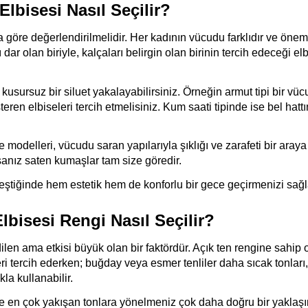
lbisesi Nasıl Seçilir?
göre değerlendirilmelidir. Her kadının vücudu farklıdır ve öneml
dar olan biriyle, kalçaları belirgin olan birinin tercih edeceği elb
 kusursuz bir siluet yakalayabilirsiniz. Örneğin armut tipi bir vüc
ren elbiseleri tercih etmelisiniz. Kum saati tipinde ise bel hattın
delleri, vücudu saran yapılarıyla şıklığı ve zarafeti bir araya ge
sanız saten kumaşlar tam size göredir.
nleştiğinde hem estetik hem de konforlu bir gece geçirmenizi sağl
bisesi Rengi Nasıl Seçilir?
en ama etkisi büyük olan bir faktördür. Açık ten rengine sahip o
ri tercih ederken; buğday veya esmer tenliler daha sıcak tonları, 
kla kullanabilir.
 en çok yakışan tonlara yönelmeniz çok daha doğru bir yaklaşım