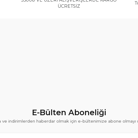
3500₺ VE ÜZERİ ALIŞVERİŞLERDE KARGO
T
ÜCRETSİZ
E-Bülten Aboneliği
ve indirimlerden haberdar olmak için e-bültenimize abone olmayı 