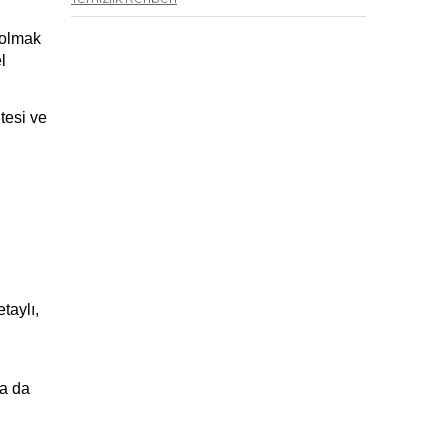
olmak 
 
esi ve 
aylı, 
a da 