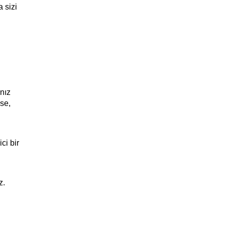
sizi 
ız 
se, 
i bir 
z.