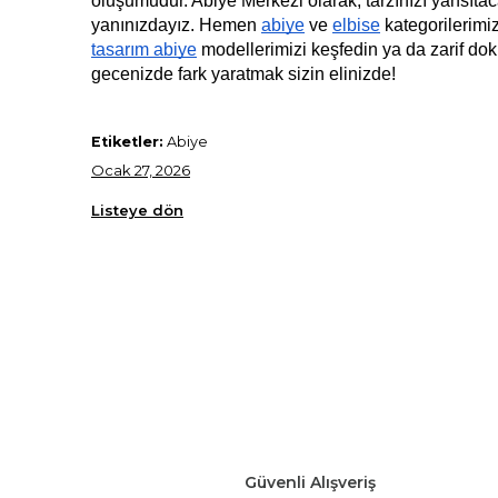
oluşumudur. Abiye Merkezi olarak, tarzınızı yansıtaca
yanınızdayız. Hemen 
abiye
 ve 
elbise
tasarım abiye
 modellerimizi keşfedin ya da zarif doku
gecenizde fark yaratmak sizin elinizde!
Etiketler:
Abiye
Ocak 27, 2026
Listeye dön
Güvenli Alışveriş