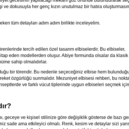
uniyet gecesinin yapılacağı mekanı göz önünde bulundurarak seç
ngi ve dokusuyla her genç kızın unutulmaz bir hatıra oluşturmasın
eken tüm detayları adım adım birlikte inceleyelim.
enlerinde tercih edilen özel tasarım elbiselerdir. Bu elbiseler, 
hitap eden modellerden oluşur. Abiye formunda olsalar da klasik 
üme sahip olmalıdırlar.
lduğu bir törendir. Bu nedenle seçeceğiniz elbise hem bulunduğu
et özgürlüğü sunmalıdır. Mezuniyet elbisesi rehberi, bu nokta
nseptlerde ve farklı vücut tiplerinde uygun elbiseleri seçmek için
dır?
 geceye ve kişisel stilinize göre değişiklik gösterse de bazı gen
z sade ama etkileyici olmalı. Renk, kesim ve detaylar sizi yansı