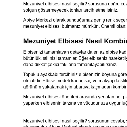
Mezuniyet elbisesi nasıl seçilir? sorusuna doğru ce
solgun göstermeyecek tonları tercih etmelisiniz.
Abiye Merkezi olarak sunduğumuz geniş renk seçenek
mezuniyet elbisesi bulmanız mümkün. Önemli olan; re
Mezuniyet Elbisesi Nasıl Kombi
Elbisenizi tamamlayan detaylar da en az elbise kadar
bütünlük, stilinizi tamamlar. Eğer elbiseniz hareketl
daha dikkat çekici takılarla tamamlayabilirsiniz.
Topuklu ayakkabı tercihiniz elbisenizin boyuna göre ş
olmalıdır. Elbise modeli kadar, saç ve makyaj da stil
görünüm yakalamak için abartıya kaçmadan kombin 
Mezuniyet elbisesi önerileri arasında yer alan her p
yaparken elbisenin tarzına ve vücudunuza uygunluğu
Mezuniyet elbisesi nasıl seçilir? sorusunun cevabı, s