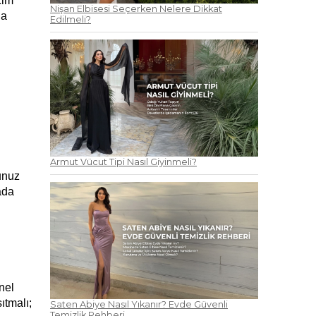
im 
Nişan Elbisesi Seçerken Nelere Dikkat
a 
Edilmeli?
Armut Vücut Tipi Nasıl Giyinmeli?
nuz 
da 
 
el 
tmalı; 
Saten Abiye Nasıl Yıkanır? Evde Güvenli
Temizlik Rehberi