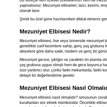
Bu süreçte hem fiziksel özelliklerinizi hem de mez
yapmalısınız. Mezuniyet elbiseleri, tarzı, kesimi, re
olanak tanır.
Şimdi bu özel güne hazırlanırken dikkat etmeniz ger
Mezuniyet Elbisesi Nedir?
Mezuniyet elbisesi, lise veya üniversite mezuniyet tör
genellikle zarif kesimlere sahip, genç yaş grubuna 
abiyelere göre daha sade, modern ve genç bir görün
Mezuniyet gecesi, şıklığın ve zarafetin ön planda o
yaş grubuna uygun olmalı hem de gece boyunca harek
size yardımcı olur; çünkü farklı mekanlarda, farklı ko
detaylı bir değerlendirme gerekir.
Mezuniyet Elbisesi Nasıl Olmalı
Mezuniyet elbisesi nasıl olmalıdır? sorusunun cevabı,
kurallardan söz etmek mümkündür. Öncelikle elbiseni