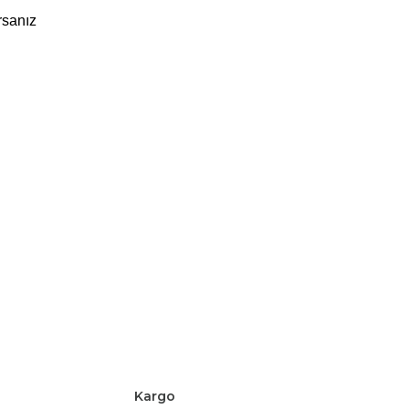
 kategorilerimize göz atın, kendi stilinize en uygun modeli bulun. Farklılık arıyorsanız 
Kargo