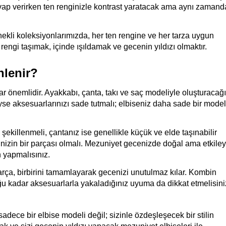
vap verirken ten renginizle kontrast yaratacak ama aynı zamanda 
li koleksiyonlarımızda, her ten rengine ve her tarza uygun 
ngi taşımak, içinde ışıldamak ve gecenin yıldızı olmaktır.
nlenir?
 önemlidir. Ayakkabı, çanta, takı ve saç modeliyle oluşturacağın
iyse aksesuarlarınızı sade tutmalı; elbiseniz daha sade bir model
ekillenmeli, çantanız ise genellikle küçük ve elde taşınabilir 
inizin bir parçası olmalı. Mezuniyet gecenizde doğal ama etkileyic
yapmalısınız.
arça, birbirini tamamlayarak gecenizi unutulmaz kılar. Kombin 
 kadar aksesuarlarla yakaladığınız uyuma da dikkat etmelisini
adece bir elbise modeli değil; sizinle özdeşleşecek bir stilin 