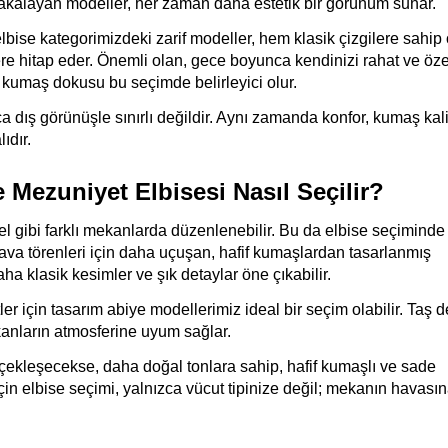
yakalayan modeller, her zaman daha estetik bir görünüm sunar.
bise kategorimizdeki zarif modeller, hem klasik çizgilere sahip 
re hitap eder. Önemli olan, gece boyunca kendinizi rahat ve özel
e kumaş dokusu bu seçimde belirleyici olur.
a dış görünüşle sınırlı değildir. Aynı zamanda konfor, kumaş kalit
ıdır.
Mezuniyet Elbisesi Nasıl Seçilir?
el gibi farklı mekanlarda düzenlenebilir. Bu da elbise seçiminde 
ava törenleri için daha uçuşan, hafif kumaşlardan tasarlanmış 
ha klasik kesimler ve şık detaylar öne çıkabilir.
 için tasarım abiye modellerimiz ideal bir seçim olabilir. Taş det
kanların atmosferine uyum sağlar.
kleşecekse, daha doğal tonlara sahip, hafif kumaşlı ve sade 
çin elbise seçimi, yalnızca vücut tipinize değil; mekanın havasın