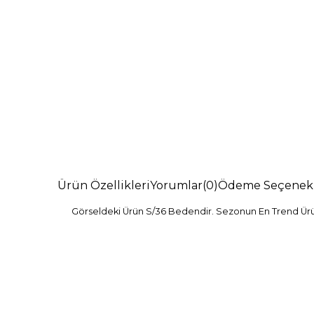
Ürün Özellikleri
Yorumlar
(0)
Ödeme Seçenekl
Görseldeki Ürün S/36 Bedendir. Sezonun En Trend Ürünl