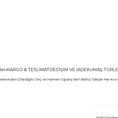
eri
KARGO & TESLİMAT
DEĞİŞİM VE İADE
KUMAŞ TÜRLE
erinden Dilediğini Seç ve Hemen Sipariş Ver! Aklına Takılan Her Konu
Hızlı Gönde