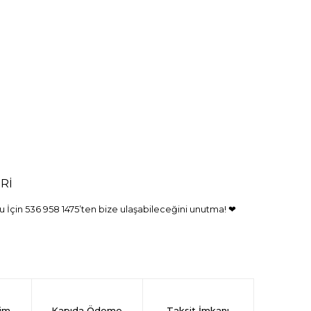
Rİ
 İçin 536 958 1475’ten bize ulaşabileceğini unutma! ❤
rim
Kapıda Ödeme
Taksit İmkanı