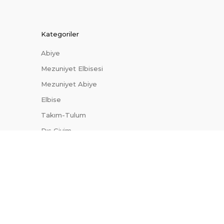
Kategoriler
Abiye
Mezuniyet Elbisesi
Mezuniyet Abiye
Elbise
Takım-Tulum
Dış Giyim
Trendler
Uygun Fiyatlı Abiyeler
Site Haritası
Blog