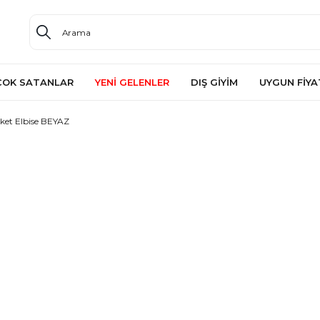
ÇOK SATANLAR
YENİ GELENLER
DIŞ GİYİM
UYGUN FİYA
ket Elbise BEYAZ