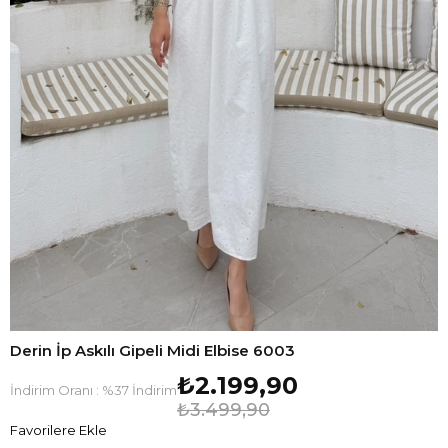
Derin İp Askılı Gipeli Midi Elbise 6003
₺2.199,90
İndirim Oranı
:
%
37
İndirim
₺3.499,90
Favorilere Ekle