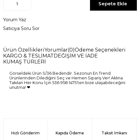
Yorum Yaz
Satıcıya Soru Sor
Ürün Özellikleri
Yorumlar
(0)
Ödeme Seçenekleri
KARGO & TESLİMAT
DEĞİŞİM VE İADE
KUMAŞ TÜRLERİ
Görseldeki Ürün S/36 Bedendir. Sezonun En Trend
Ürünlerinden Dilediğini Seç ve Hemen Sipariş Ver! Aklına
Takılan Her Konu İçin 536 958 1475’ten bize ulaşabileceğini
unutma! ❤
Hızlı Gönderim
Kapıda Ödeme
Taksit İmkanı