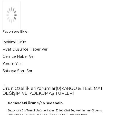
Favorilere Ekle
İndirimli Ürün
Fiyat Düşünce Haber Ver
Gelince Haber Ver
Yorum Yaz
Satıcıya Soru Sor
Ürün Özellikleri
Yorumlar
(0)
KARGO & TESLİMAT
DEĞİŞİM VE İADE
KUMAŞ TÜRLERİ
Görseldeki Ürün S/36 Bedendir.
Sezonun En Trend Ürünlerinden Dilediğini Seç ve Hemen Sipariş
Ver! Aklına Takılan Her Konu İçin 536 958 1475’ten bize