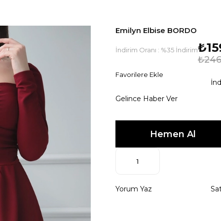
Emilyn Elbise BORDO
₺15
İndirim Oranı
:
%
35
İndirim
₺246
Favorilere Ekle
İnd
Gelince Haber Ver
Yorum Yaz
Sat