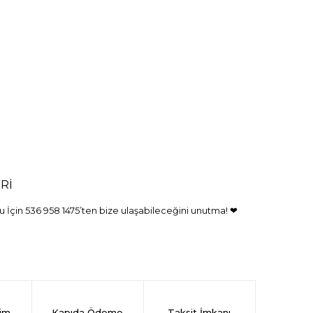
Rİ
 İçin 536 958 1475’ten bize ulaşabileceğini unutma! ❤
rim
Kapıda Ödeme
Taksit İmkanı