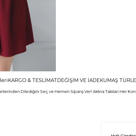
eri
KARGO & TESLİMAT
DEĞİŞİM VE İADE
KUMAŞ TÜRLE
erinden Dilediğini Seç ve Hemen Sipariş Ver! Aklına Takılan Her Konu
Hızlı Gönde