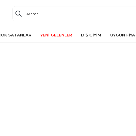
ÇOK SATANLAR
YENİ GELENLER
DIŞ GİYİM
UYGUN FİYA