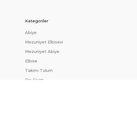
Kategoriler
Abiye
Mezuniyet Elbisesi
Mezuniyet Abiye
Elbise
Takım-Tulum
Dış Giyim
Trendler
Uygun Fiyatlı Abiyeler
Site Haritası
Blog