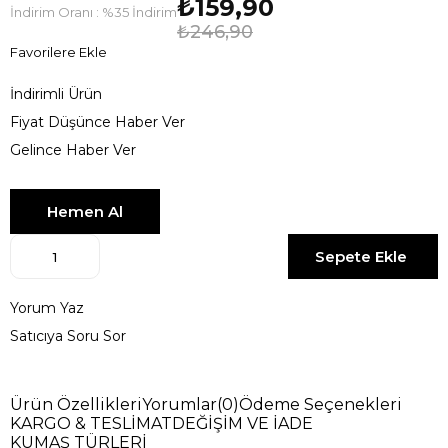
₺159,90
İndirim Oranı
:
%
35
İndirim
₺246,90
Favorilere Ekle
İndirimli Ürün
Fiyat Düşünce Haber Ver
Gelince Haber Ver
Yorum Yaz
Satıcıya Soru Sor
Ürün Özellikleri
Yorumlar
(0)
Ödeme Seçenekleri
KARGO & TESLİMAT
DEĞİŞİM VE İADE
KUMAŞ TÜRLERİ