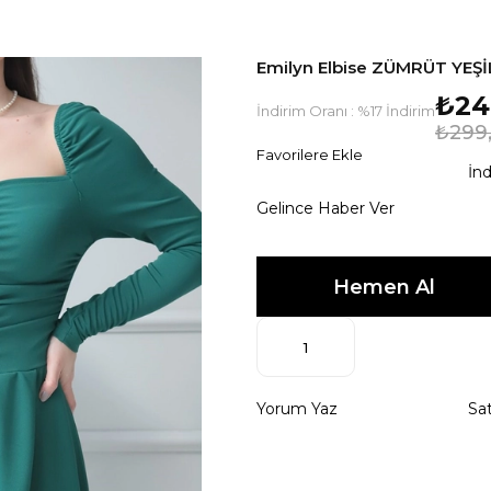
Emilyn Elbise ZÜMRÜT YEŞİ
₺24
İndirim Oranı
:
%
17
İndirim
₺299
Favorilere Ekle
İnd
Gelince Haber Ver
Yorum Yaz
Sat