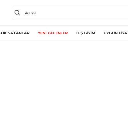
ÇOK SATANLAR
YENİ GELENLER
DIŞ GİYİM
UYGUN FİYA