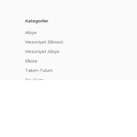
Kategoriler
Abiye
Mezuniyet Elbisesi
Mezuniyet Abiye
Elbise
Takım-Tulum
Dış Giyim
Trendler
Uygun Fiyatlı Abiyeler
Site Haritası
Blog