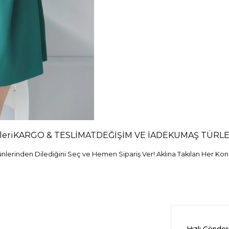
eri
KARGO & TESLİMAT
DEĞİŞİM VE İADE
KUMAŞ TÜRLE
erinden Dilediğini Seç ve Hemen Sipariş Ver! Aklına Takılan Her Konu
Hızlı Gönde