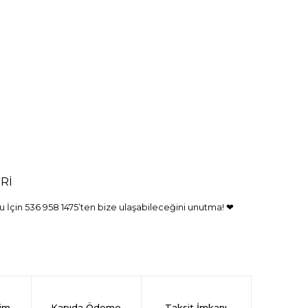
Rİ
 İçin 536 958 1475’ten bize ulaşabileceğini unutma! ❤
rim
Kapıda Ödeme
Taksit İmkanı