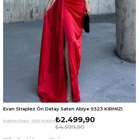
Evan Straplez Ön Detay Saten Abiye 9323 KIRMIZI
₺2.499,90
İndirim Oranı
:
%
50
İndirim
₺4.999,90