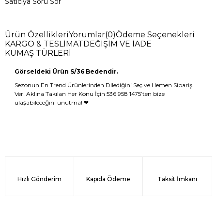
Satıcıya Soru Sor
Ürün Özellikleri
Yorumlar
(0)
Ödeme Seçenekleri
KARGO & TESLİMAT
DEĞİŞİM VE İADE
KUMAŞ TÜRLERİ
Görseldeki Ürün S/36 Bedendir.
Sezonun En Trend Ürünlerinden Dilediğini Seç ve Hemen Sipariş
Ver! Aklına Takılan Her Konu İçin 536 958 1475’ten bize
ulaşabileceğini unutma! ❤
Hızlı Gönderim
Kapıda Ödeme
Taksit İmkanı