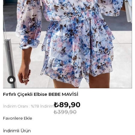
Fırfırlı Çiçekli Elbise BEBE MAVİSİ
₺89,90
İndirim Oranı
:
%
78
İndirim
₺399,90
Favorilere Ekle
İndirimli Ürün