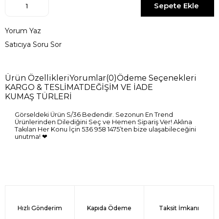
Yorum Yaz
Satıcıya Soru Sor
Ürün Özellikleri
Yorumlar
(0)
Ödeme Seçenekleri
KARGO & TESLİMAT
DEĞİŞİM VE İADE
KUMAŞ TÜRLERİ
Görseldeki Ürün S/36 Bedendir. Sezonun En Trend
Ürünlerinden Dilediğini Seç ve Hemen Sipariş Ver! Aklına
Takılan Her Konu İçin 536 958 1475’ten bize ulaşabileceğini
unutma! ❤
Hızlı Gönderim
Kapıda Ödeme
Taksit İmkanı