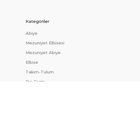
Kategoriler
Abiye
Mezuniyet Elbisesi
Mezuniyet Abiye
Elbise
Takım-Tulum
Dış Giyim
Trendler
Uygun Fiyatlı Abiyeler
Site Haritası
Blog