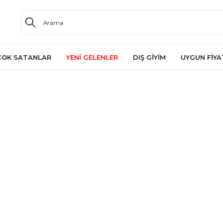
ÇOK SATANLAR
YENİ GELENLER
DIŞ GİYİM
UYGUN FİYA