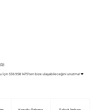
Rİ
 İçin 536 958 1475’ten bize ulaşabileceğini unutma! ❤
rim
Kapıda Ödeme
Taksit İmkanı