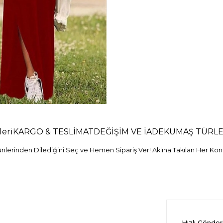
eri
KARGO & TESLİMAT
DEĞİŞİM VE İADE
KUMAŞ TÜRLE
erinden Dilediğini Seç ve Hemen Sipariş Ver! Aklına Takılan Her Konu
Hızlı Gönde