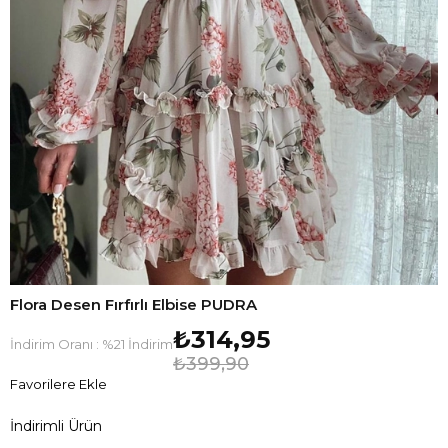
Flora Desen Fırfırlı Elbise PUDRA
₺314,95
İndirim Oranı
:
%
21
İndirim
₺399,90
Favorilere Ekle
İndirimli Ürün