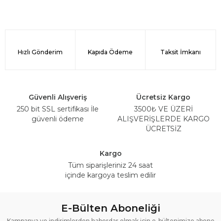
Hızlı Gönderim
Kapıda Ödeme
Taksit İmkanı
Güvenli Alışveriş
Ücretsiz Kargo
250 bit SSL sertifikası İle
3500₺ VE ÜZERİ
güvenli ödeme
ALIŞVERİŞLERDE KARGO
ÜCRETSİZ
Kargo
Tüm siparişleriniz 24 saat
içinde kargoya teslim edilir
E-Bülten Aboneliği
Kampanya ve indirimlerden haberdar olmak için e-bültenimize abone