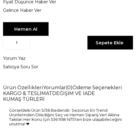
Fiyat Düşünce Haber Ver
Gelince Haber Ver
Yorum Yaz
Satıcıya Soru Sor
Ürün Özellikleri
Yorumlar
(0)
Ödeme Seçenekleri
KARGO & TESLİMAT
DEĞİŞİM VE İADE
KUMAŞ TÜRLERİ
Görseldeki Ürün S/36 Bedendir. Sezonun En Trend
Ürünlerinden Dilediğini Seç ve Hemen Sipariş Ver! Aklına
Takılan Her Konu İçin 536 958 1475’ten bize ulaşabileceğini
unutma! ❤