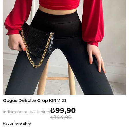
Göğüs Dekolte Crop KIRMIZI
₺99,90
İndirim Oranı
:
%
31
İndirim
₺144,90
Favorilere Ekle