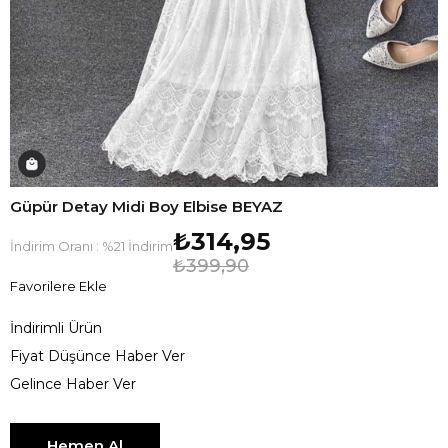
Güpür Detay Midi Boy Elbise BEYAZ
₺314,95
İndirim Oranı
:
%
21
İndirim
₺399,90
Favorilere Ekle
İndirimli Ürün
Fiyat Düşünce Haber Ver
Gelince Haber Ver