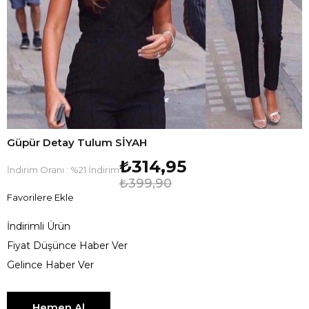
Güpür Detay Tulum SİYAH
₺314,95
İndirim Oranı
:
%
21
İndirim
₺399,90
Favorilere Ekle
İndirimli Ürün
Fiyat Düşünce Haber Ver
Gelince Haber Ver