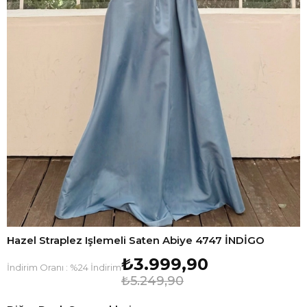
Hazel Straplez Işlemeli Saten Abiye 4747 İNDİGO
₺3.999,90
İndirim Oranı
:
%
24
İndirim
₺5.249,90