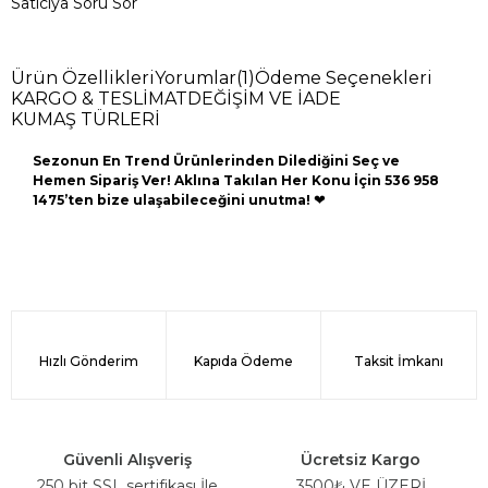
Satıcıya Soru Sor
Ürün Özellikleri
Yorumlar
(1)
Ödeme Seçenekleri
KARGO & TESLİMAT
DEĞİŞİM VE İADE
KUMAŞ TÜRLERİ
Sezonun En Trend Ürünlerinden Dilediğini Seç ve
Hemen Sipariş Ver! Aklına Takılan Her Konu İçin 536 958
1475’ten bize ulaşabileceğini unutma!
❤
Hızlı Gönderim
Kapıda Ödeme
Taksit İmkanı
Güvenli Alışveriş
Ücretsiz Kargo
250 bit SSL sertifikası İle
3500₺ VE ÜZERİ