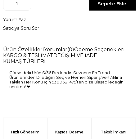
Yorum Yaz
Satıcıya Soru Sor
Ürün Özellikleri
Yorumlar
(0)
Ödeme Seçenekleri
KARGO & TESLİMAT
DEĞİŞİM VE İADE
KUMAŞ TÜRLERİ
Görseldeki Ürün S/36 Bedendir. Sezonun En Trend
Ürünlerinden Dilediğini Seç ve Hemen Sipariş Ver! Aklına
Takılan Her Konu İçin 536 958 1475’ten bize ulaşabileceğini
unutma! ❤
Hızlı Gönderim
Kapıda Ödeme
Taksit İmkanı