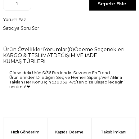
Yorum Yaz
Satıcıya Soru Sor
Ürün Özellikleri
Yorumlar
(0)
Ödeme Seçenekleri
KARGO & TESLİMAT
DEĞİŞİM VE İADE
KUMAŞ TÜRLERİ
Görseldeki Ürün S/36 Bedendir. Sezonun En Trend
Ürünlerinden Dilediğini Seç ve Hemen Sipariş Ver! Aklına
Takılan Her Konu İçin 536 958 1475’ten bize ulaşabileceğini
unutma! ❤
Hızlı Gönderim
Kapıda Ödeme
Taksit İmkanı