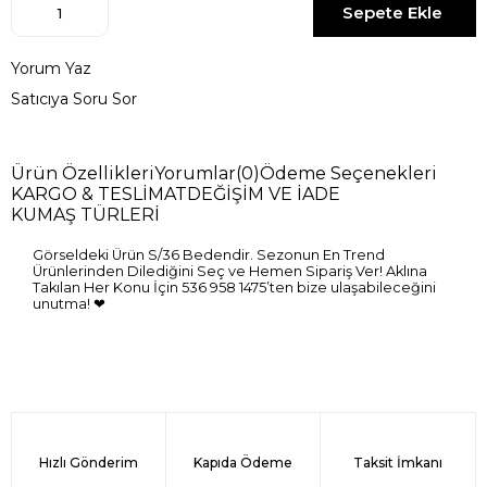
Yorum Yaz
Satıcıya Soru Sor
Ürün Özellikleri
Yorumlar
(0)
Ödeme Seçenekleri
KARGO & TESLİMAT
DEĞİŞİM VE İADE
KUMAŞ TÜRLERİ
Görseldeki Ürün S/36 Bedendir. Sezonun En Trend
Ürünlerinden Dilediğini Seç ve Hemen Sipariş Ver! Aklına
Takılan Her Konu İçin 536 958 1475’ten bize ulaşabileceğini
unutma! ❤
Hızlı Gönderim
Kapıda Ödeme
Taksit İmkanı