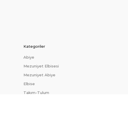
Kategoriler
Abiye
Mezuniyet Elbisesi
Mezuniyet Abiye
Elbise
Takım-Tulum
Dış Giyim
Trendler
Uygun Fiyatlı Abiyeler
Site Haritası