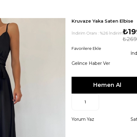
Kruvaze Yaka Saten Elbise
₺19
İndirim Oranı
:
%
26
İndirim
₺269
Favorilere Ekle
İnd
Gelince Haber Ver
Yorum Yaz
Sat