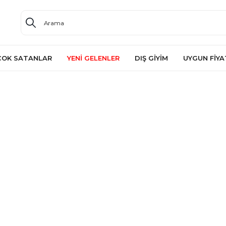
ÇOK SATANLAR
YENİ GELENLER
DIŞ GİYİM
UYGUN FİYA