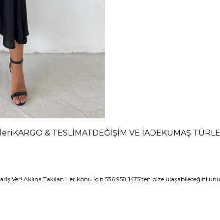
eri
KARGO & TESLİMAT
DEĞİŞİM VE İADE
KUMAŞ TÜRLE
iş Ver! Aklına Takılan Her Konu İçin 536 958 1475’ten bize ulaşabileceğini u