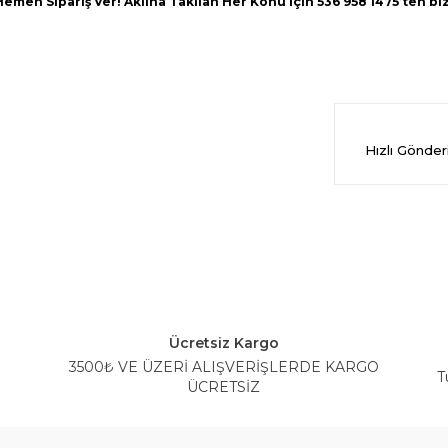
men Sipariş Ver! Aklına Takılan Her Konu İçin 536 958 1475’ten b
Hızlı Gönde
Ücretsiz Kargo
3500₺ VE ÜZERİ ALIŞVERİŞLERDE KARGO
T
ÜCRETSİZ