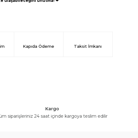
ize ulaşabileceğini unutma!
❤
rim
Kapıda Ödeme
Taksit İmkanı
Kargo
üm siparişleriniz 24 saat içinde kargoya teslim edilir