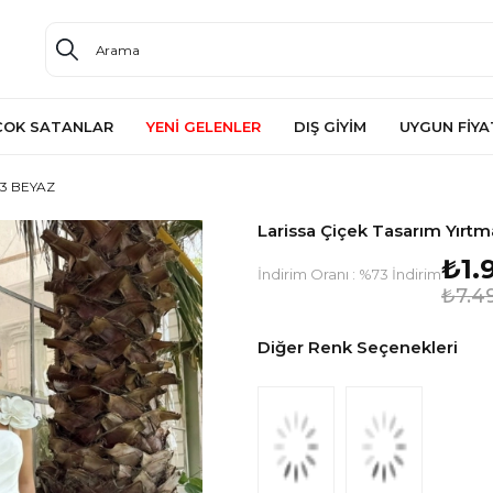
ÇOK SATANLAR
YENİ GELENLER
DIŞ GİYİM
UYGUN FİYA
703 BEYAZ
Larissa Çiçek Tasarım Yırt
₺1.
İndirim Oranı
:
%
73
İndirim
₺7.4
Diğer Renk Seçenekleri