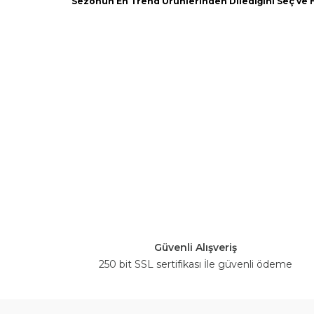
Sezonun En Trend Ürünlerinden Dilediğini Seç ve He
Güvenli Alışveriş
250 bit SSL sertifikası İle güvenli ödeme