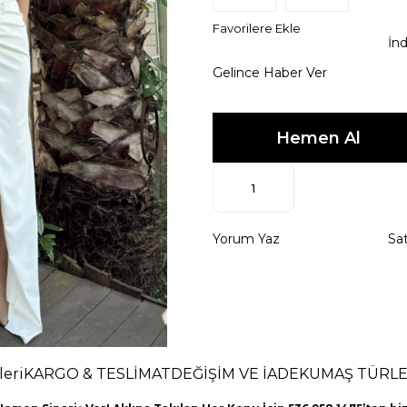
Favorilere Ekle
İnd
Gelince Haber Ver
Yorum Yaz
Sat
eri
KARGO & TESLİMAT
DEĞİŞİM VE İADE
KUMAŞ TÜRLE