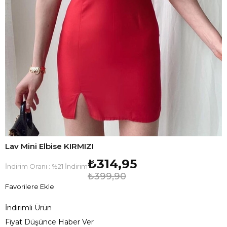
Lav Mini Elbise KIRMIZI
₺314,95
İndirim Oranı
:
%
21
İndirim
₺399,90
Favorilere Ekle
İndirimli Ürün
Fiyat Düşünce Haber Ver