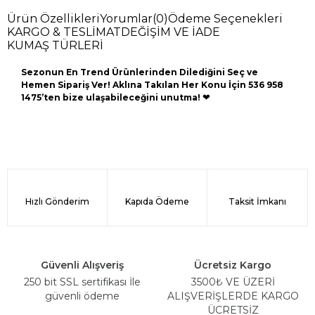
Ürün Özellikleri
Yorumlar
(0)
Ödeme Seçenekleri
KARGO & TESLİMAT
DEĞİŞİM VE İADE
KUMAŞ TÜRLERİ
Sezonun En Trend Ürünlerinden Dilediğini Seç ve
Hemen Sipariş Ver! Aklına Takılan Her Konu İçin 536 958
1475’ten bize ulaşabileceğini unutma!
❤
Hızlı Gönderim
Kapıda Ödeme
Taksit İmkanı
Güvenli Alışveriş
Ücretsiz Kargo
250 bit SSL sertifikası İle
3500₺ VE ÜZERİ
güvenli ödeme
ALIŞVERİŞLERDE KARGO
ÜCRETSİZ