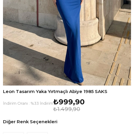
Leon Tasarım Yaka Yırtmaçlı Abiye 1985 SAKS
₺999,90
İndirim Oranı
:
%
33
İndirim
₺1.499,90
Diğer Renk Seçenekleri