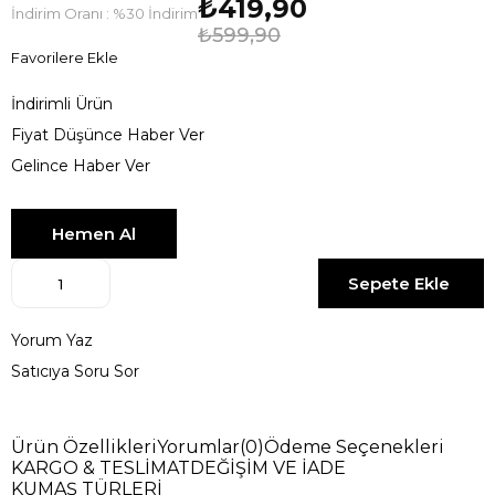
₺419,90
İndirim Oranı
:
%
30
İndirim
₺599,90
Favorilere Ekle
İndirimli Ürün
Fiyat Düşünce Haber Ver
Gelince Haber Ver
Yorum Yaz
Satıcıya Soru Sor
Ürün Özellikleri
Yorumlar
(0)
Ödeme Seçenekleri
KARGO & TESLİMAT
DEĞİŞİM VE İADE
KUMAŞ TÜRLERİ