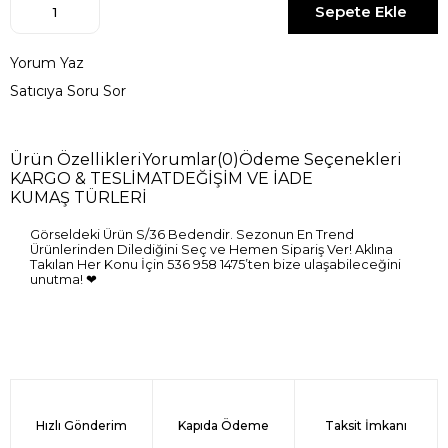
Yorum Yaz
Satıcıya Soru Sor
Ürün Özellikleri
Yorumlar
(0)
Ödeme Seçenekleri
KARGO & TESLİMAT
DEĞİŞİM VE İADE
KUMAŞ TÜRLERİ
Görseldeki Ürün S/36 Bedendir. Sezonun En Trend
Ürünlerinden Dilediğini Seç ve Hemen Sipariş Ver! Aklına
Takılan Her Konu İçin 536 958 1475’ten bize ulaşabileceğini
unutma! ❤
Hızlı Gönderim
Kapıda Ödeme
Taksit İmkanı