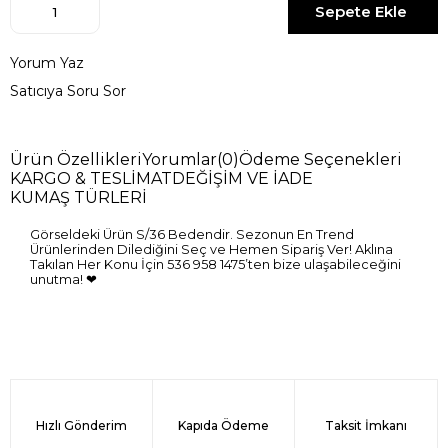
Yorum Yaz
Satıcıya Soru Sor
Ürün Özellikleri
Yorumlar
(0)
Ödeme Seçenekleri
KARGO & TESLİMAT
DEĞİŞİM VE İADE
KUMAŞ TÜRLERİ
Görseldeki Ürün S/36 Bedendir. Sezonun En Trend
Ürünlerinden Dilediğini Seç ve Hemen Sipariş Ver! Aklına
Takılan Her Konu İçin 536 958 1475’ten bize ulaşabileceğini
unutma! ❤
Hızlı Gönderim
Kapıda Ödeme
Taksit İmkanı