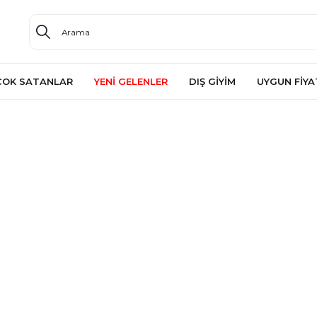
ÇOK SATANLAR
YENİ GELENLER
DIŞ GİYİM
UYGUN FİYA