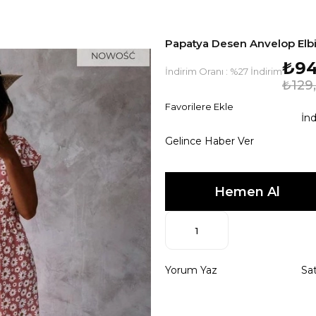
Papatya Desen Anvelop El
₺94
İndirim Oranı
:
%
27
İndirim
₺129
Favorilere Ekle
İnd
Gelince Haber Ver
Yorum Yaz
Sat