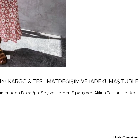
eri
KARGO & TESLİMAT
DEĞİŞİM VE İADE
KUMAŞ TÜRLE
erinden Dilediğini Seç ve Hemen Sipariş Ver! Aklına Takılan Her Konu
Hızlı Gönde