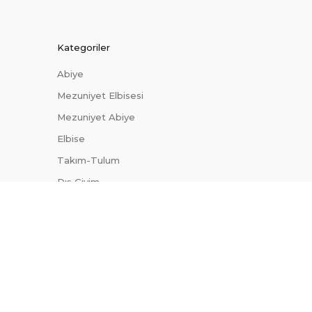
Kategoriler
Abiye
Mezuniyet Elbisesi
Mezuniyet Abiye
Elbise
Takım-Tulum
Dış Giyim
Trendler
Uygun Fiyatlı Abiyeler
Site Haritası
Blog