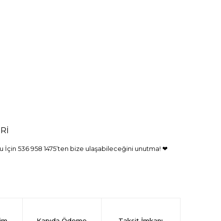
Rİ
 İçin 536 958 1475’ten bize ulaşabileceğini unutma! ❤
rim
Kapıda Ödeme
Taksit İmkanı