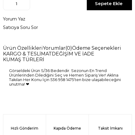
Yorum Yaz
Satıcıya Soru Sor
Ürün Özellikleri
Yorumlar
(0)
Ödeme Seçenekleri
KARGO & TESLİMAT
DEĞİŞİM VE İADE
KUMAŞ TÜRLERİ
Görseldeki Ürün S/36 Bedendir. Sezonun En Trend
Ürünlerinden Dilediğini Seç ve Hemen Sipariş Ver! Aklına
Takılan Her Konu İçin 536 958 1475’ten bize ulaşabileceğini
unutma! ❤
Hızlı Gönderim
Kapıda Ödeme
Taksit İmkanı