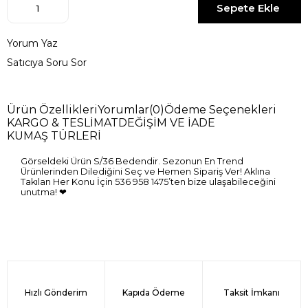
Yorum Yaz
Satıcıya Soru Sor
Ürün Özellikleri
Yorumlar
(0)
Ödeme Seçenekleri
KARGO & TESLİMAT
DEĞİŞİM VE İADE
KUMAŞ TÜRLERİ
Görseldeki Ürün S/36 Bedendir. Sezonun En Trend
Ürünlerinden Dilediğini Seç ve Hemen Sipariş Ver! Aklına
Takılan Her Konu İçin 536 958 1475’ten bize ulaşabileceğini
unutma! ❤
Hızlı Gönderim
Kapıda Ödeme
Taksit İmkanı