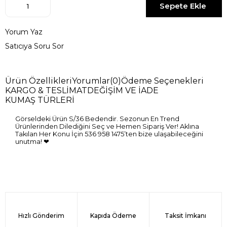
Yorum Yaz
Satıcıya Soru Sor
Ürün Özellikleri
Yorumlar
(0)
Ödeme Seçenekleri
KARGO & TESLİMAT
DEĞİŞİM VE İADE
KUMAŞ TÜRLERİ
Görseldeki Ürün S/36 Bedendir. Sezonun En Trend
Ürünlerinden Dilediğini Seç ve Hemen Sipariş Ver! Aklına
Takılan Her Konu İçin 536 958 1475’ten bize ulaşabileceğini
unutma! ❤
Hızlı Gönderim
Kapıda Ödeme
Taksit İmkanı