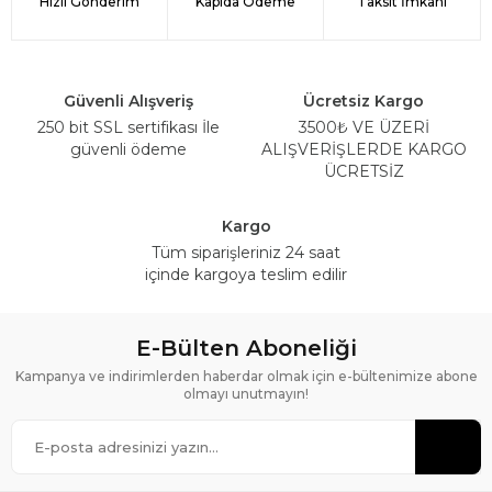
Hızlı Gönderim
Kapıda Ödeme
Taksit İmkanı
Güvenli Alışveriş
Ücretsiz Kargo
250 bit SSL sertifikası İle
3500₺ VE ÜZERİ
güvenli ödeme
ALIŞVERİŞLERDE KARGO
ÜCRETSİZ
Kargo
Tüm siparişleriniz 24 saat
içinde kargoya teslim edilir
E-Bülten Aboneliği
Kampanya ve indirimlerden haberdar olmak için e-bültenimize abone
olmayı unutmayın!