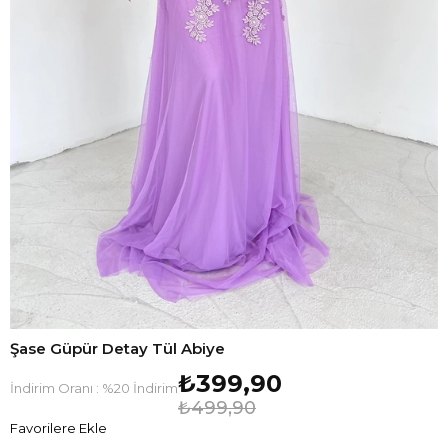
Şase Güpür Detay Tül Abiye
₺399,90
İndirim Oranı
:
%
20
İndirim
₺499,90
Favorilere Ekle