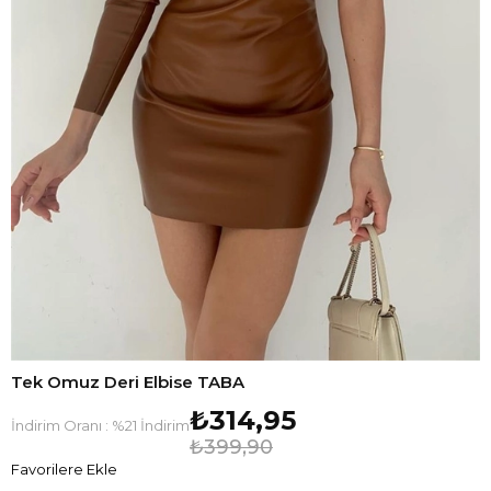
Tek Omuz Deri Elbise TABA
₺314,95
İndirim Oranı
:
%
21
İndirim
₺399,90
Favorilere Ekle