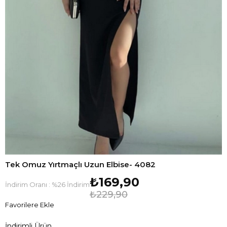
Tek Omuz Yırtmaçlı Uzun Elbise- 4082
₺169,90
İndirim Oranı
:
%
26
İndirim
₺229,90
Favorilere Ekle
İndirimli Ürün