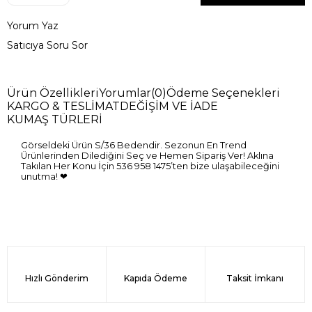
Yorum Yaz
Satıcıya Soru Sor
Ürün Özellikleri
Yorumlar
(0)
Ödeme Seçenekleri
KARGO & TESLİMAT
DEĞİŞİM VE İADE
KUMAŞ TÜRLERİ
Görseldeki Ürün S/36 Bedendir. Sezonun En Trend
Ürünlerinden Dilediğini Seç ve Hemen Sipariş Ver! Aklına
Takılan Her Konu İçin 536 958 1475’ten bize ulaşabileceğini
unutma! ❤
Hızlı Gönderim
Kapıda Ödeme
Taksit İmkanı