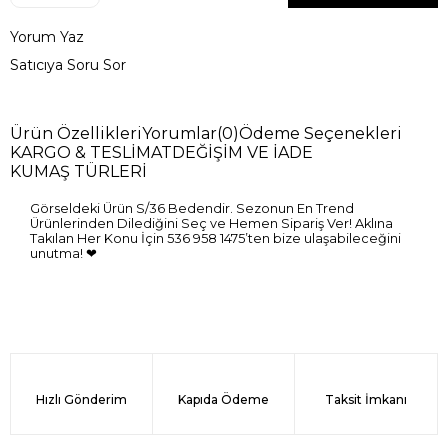
Yorum Yaz
Satıcıya Soru Sor
Ürün Özellikleri
Yorumlar
(0)
Ödeme Seçenekleri
KARGO & TESLİMAT
DEĞİŞİM VE İADE
KUMAŞ TÜRLERİ
Görseldeki Ürün S/36 Bedendir. Sezonun En Trend
Ürünlerinden Dilediğini Seç ve Hemen Sipariş Ver! Aklına
Takılan Her Konu İçin 536 958 1475’ten bize ulaşabileceğini
unutma! ❤
Hızlı Gönderim
Kapıda Ödeme
Taksit İmkanı