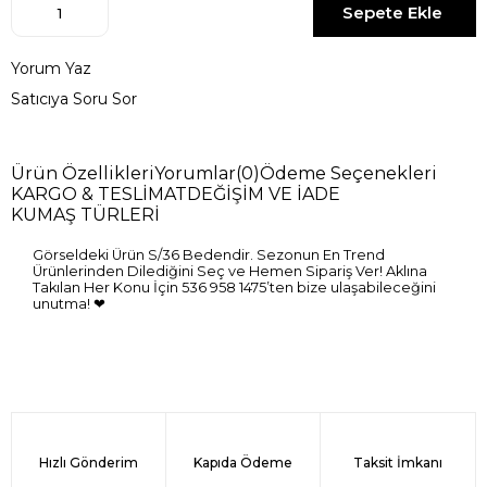
Yorum Yaz
Satıcıya Soru Sor
Ürün Özellikleri
Yorumlar
(0)
Ödeme Seçenekleri
KARGO & TESLİMAT
DEĞİŞİM VE İADE
KUMAŞ TÜRLERİ
Görseldeki Ürün S/36 Bedendir. Sezonun En Trend
Ürünlerinden Dilediğini Seç ve Hemen Sipariş Ver! Aklına
Takılan Her Konu İçin 536 958 1475’ten bize ulaşabileceğini
unutma! ❤
Hızlı Gönderim
Kapıda Ödeme
Taksit İmkanı