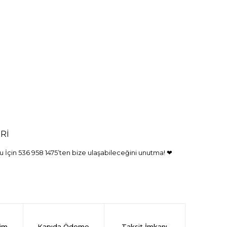
Rİ
 İçin 536 958 1475’ten bize ulaşabileceğini unutma! ❤
rim
Kapıda Ödeme
Taksit İmkanı