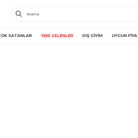
ÇOK SATANLAR
YENİ GELENLER
DIŞ GİYİM
UYGUN FİYA