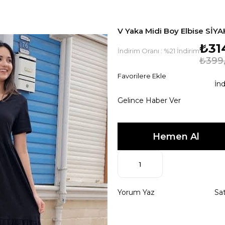
V Yaka Midi Boy Elbise SİYA
₺31
İndirim Oranı
:
%
21
İndirim
₺399
Favorilere Ekle
İnd
Gelince Haber Ver
Yorum Yaz
Sat