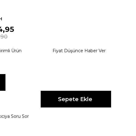
H
4,95
,90
irimli Ürün
Fiyat Düşünce Haber Ver
ıcıya Soru Sor