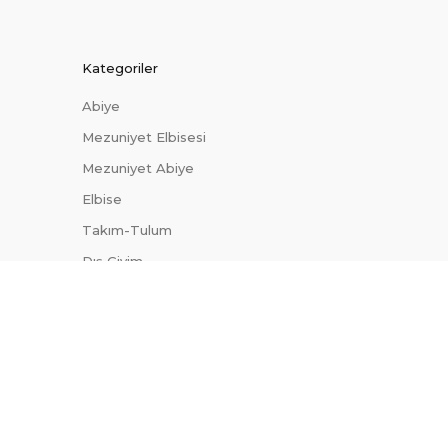
Kategoriler
Abiye
Mezuniyet Elbisesi
Mezuniyet Abiye
Elbise
Takım-Tulum
Dış Giyim
Trendler
Uygun Fiyatlı Abiyeler
Site Haritası
Blog