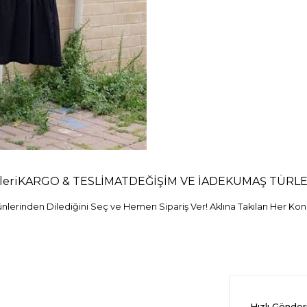
eri
KARGO & TESLİMAT
DEĞİŞİM VE İADE
KUMAŞ TÜRLE
erinden Dilediğini Seç ve Hemen Sipariş Ver! Aklına Takılan Her Konu
Hızlı Gönde