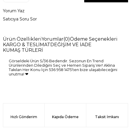
Yorum Yaz
Satıcıya Soru Sor
Ürün Özellikleri
Yorumlar
(0)
Ödeme Seçenekleri
KARGO & TESLİMAT
DEĞİŞİM VE İADE
KUMAŞ TÜRLERİ
Görseldeki Ürün S/36 Bedendir. Sezonun En Trend
Ürünlerinden Dilediğini Seç ve Hemen Sipariş Ver! Aklına
Takılan Her Konu İçin 536 958 1475’ten bize ulaşabileceğini
unutma! ❤
Hızlı Gönderim
Kapıda Ödeme
Taksit İmkanı