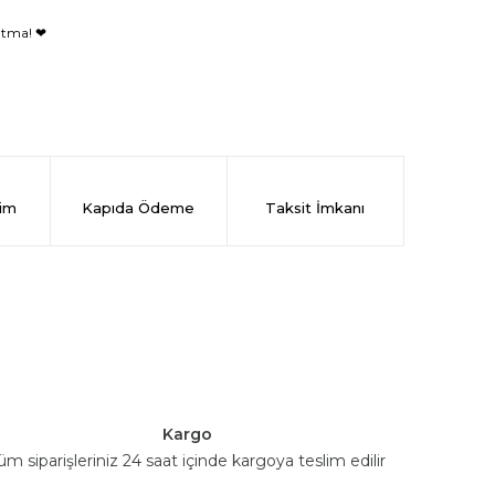
nutma! ❤
rim
Kapıda Ödeme
Taksit İmkanı
Kargo
üm siparişleriniz 24 saat içinde kargoya teslim edilir