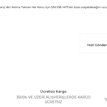
iş Ver! Aklına Takılan Her Konu İçin 536 958 1475’ten bize ulaşabileceğini u
Hızlı Gönde
Ücretsiz Kargo
3500₺ VE ÜZERİ ALIŞVERİŞLERDE KARGO
T
ÜCRETSİZ