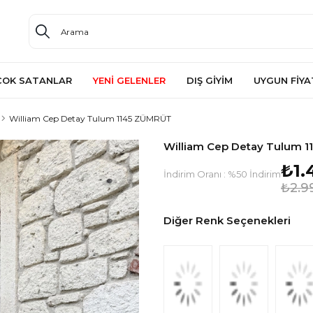
ÇOK SATANLAR
YENİ GELENLER
DIŞ GİYİM
UYGUN FİYA
William Cep Detay Tulum 1145 ZÜMRÜT
William Cep Detay Tulum 
₺1.
İndirim Oranı
:
%
50
İndirim
₺2.9
Diğer Renk Seçenekleri