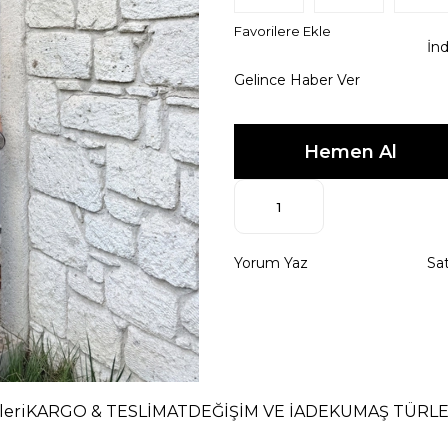
Favorilere Ekle
İnd
Gelince Haber Ver
Yorum Yaz
Sat
eri
KARGO & TESLİMAT
DEĞİŞİM VE İADE
KUMAŞ TÜRLE